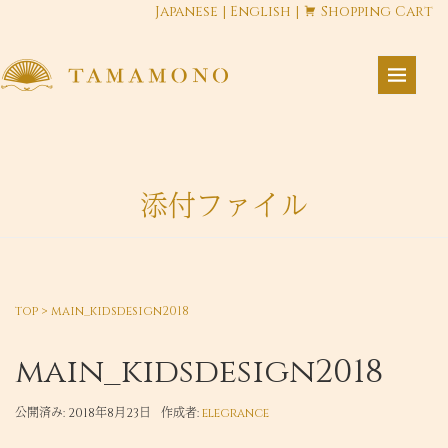
Japanese
|
English
|
Shopping Cart
添付ファイル
top
>
main_kidsdesign2018
main_kidsdesign2018
公開済み: 2018年8月23日
作成者:
elegrance