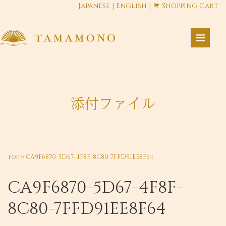
Japanese
|
English
|
Shopping Cart
添付ファイル
top
>
CA9F6870-5D67-4F8F-8C80-7FFD91EE8F64
CA9F6870-5D67-4F8F-
8C80-7FFD91EE8F64