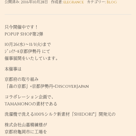
公開済み: 2016年10月28日
作成者:
elegrance
カテゴリー:
Blog
只今開催中です！
POPUP SHOP第2弾
10月26(水)～11/1(火)まで
ｼﾞｪｲｱｰﾙ京都伊勢丹 にて
催事展開をいたしています。
本催事は
京都府の取り組み
「森の京都」×京都伊勢丹×DiscoverJapan
コラボレーション企画で、
TAMAMONOの素材である
洗濯機で洗える100%シルク新素材「SHIDORI®」開発元の
株式会社山嘉精練様が
京都府亀岡市に工場を