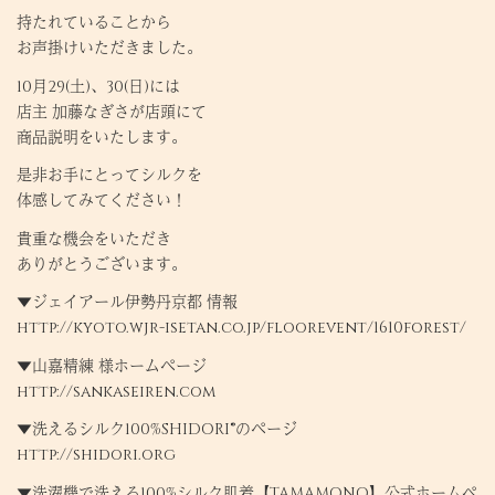
持たれていることから
お声掛けいただきました。
10月29(土)、30(日)には
店主 加藤なぎさが店頭にて
商品説明をいたします。
是非お手にとってシルクを
体感してみてください！
貴重な機会をいただき
ありがとうございます。
▼ジェイアール伊勢丹京都 情報
http://kyoto.wjr-isetan.co.jp/floorevent/1610forest/
▼山嘉精練 様ホームページ
http://sankaseiren.com
▼洗えるシルク100%SHIDORI®️のページ
http://shidori.org
▼洗濯機で洗える100%シルク肌着【TAMAMONO】公式ホームペ